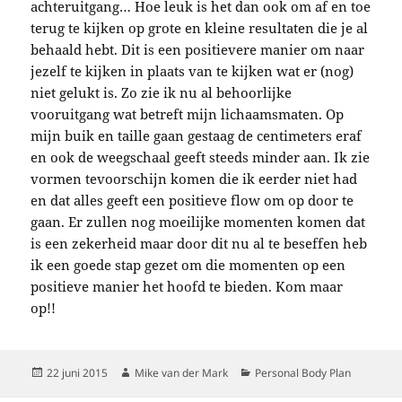
achteruitgang… Hoe leuk is het dan ook om af en toe
terug te kijken op grote en kleine resultaten die je al
behaald hebt. Dit is een positievere manier om naar
jezelf te kijken in plaats van te kijken wat er (nog)
niet gelukt is. Zo zie ik nu al behoorlijke
vooruitgang wat betreft mijn lichaamsmaten. Op
mijn buik en taille gaan gestaag de centimeters eraf
en ook de weegschaal geeft steeds minder aan. Ik zie
vormen tevoorschijn komen die ik eerder niet had
en dat alles geeft een positieve flow om op door te
gaan. Er zullen nog moeilijke momenten komen dat
is een zekerheid maar door dit nu al te beseffen heb
ik een goede stap gezet om die momenten op een
positieve manier het hoofd te bieden. Kom maar
op!!
Geplaatst
Auteur
Categorieën
22 juni 2015
Mike van der Mark
Personal Body Plan
op