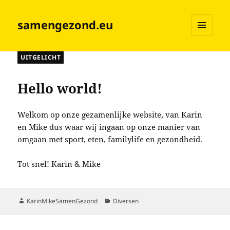
samengezond.eu
MENU
EN
UITGELICHT
WIDGETS
Hello world!
Welkom op onze gezamenlijke website, van Karin
en Mike dus waar wij ingaan op onze manier van
omgaan met sport, eten, familylife en gezondheid.
Tot snel! Karin & Mike
Auteur
Categorieën
KarinMikeSamenGezond
Diversen