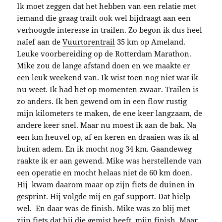
Ik moet zeggen dat het hebben van een relatie met
iemand die graag trailt ook wel bijdraagt aan een
verhoogde interesse in trailen. Zo begon ik dus heel
naïef aan de
Vuurtorentrail
35 km op Ameland.
Leuke voorbereiding op de Rotterdam Marathon.
Mike zou de lange afstand doen en we maakte er
een leuk weekend van. Ik wist toen nog niet wat ik
nu weet. Ik had het op momenten zwaar. Trailen is
zo anders. Ik ben gewend om in een flow rustig
mijn kilometers te maken, de ene keer langzaam, de
andere keer snel. Maar nu moest ik aan de bak. Na
een km heuvel op, af en keren en draaien was ik al
buiten adem. En ik mocht nog 34 km. Gaandeweg
raakte ik er aan gewend. Mike was herstellende van
een operatie en mocht helaas niet de 60 km doen.
Hij kwam daarom maar op zijn fiets de duinen in
gesprint. Hij volgde mij en gaf support. Dat hielp
wel. En daar was de finish. Mike was zo blij met
zijn fiets dat hij die gemist heeft, mijn finish. Maar