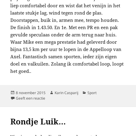
liep comfortabel door en wist dat het venijn in het
laatste stukje lag, wind tegen rond de plas.
Doorstappen, buik in, armen mee, tempo houden.
De finish in 1.43.50. En 1e. Met een PR en een pak
gevulde speculaas onder de arm terug naar huis.
Waar Mike een mega prestatie had geleverd door
bijna 13,5 km per uur te lopen in de Appelloop van
Axel. Fantastisch samen sporten, ieder zijn eigen
doel en valkuilen. Zolang ik comfortabel loop, loopt
het goed..
Geplaatst
Auteur
Categorieën
8 november 2015
Karin Casparij
Sport
op
op Comfortabel
Geeft een reactie
Rondje Luik…