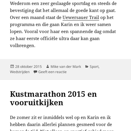
Wederom een zeer geslaagde sportdag en steeds de
bevestiging dat het allemaal de goede kant op gaat.
Over een maand staat de
Uewersauer Trail
op het
programma en die gaan Karin en ik weer samen
lopen. Vooral voor haar een spannende dag omdat
ze haar eerste officiële ultra daar kan gaan
volbrengen.
Geplaatst
Auteur
Categorieën
28 oktober 2015
Mike van der Mark
Sport
,
op
op Rondje Luik…
Wedstrijden
Geeft een reactie
Kustmarathon 2015 en
vooruitkijken
De zomer zit er inmiddels wel op en Karin en ik
hebben daarin allerlei plannen gesmeed voor de