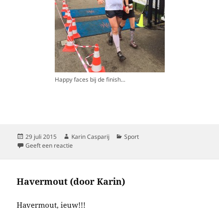
Happy faces bij de finish…
Geplaatst
Auteur
Categorieën
29 juli 2015
Karin Casparij
Sport
op
op van asfalttijger naar trailhinde???
Geeft een reactie
Havermout (door Karin)
Havermout, ieuw!!!