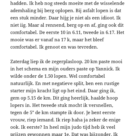
hadden. Ik heb nog steeds moeite met de wisselende
ademhaling bij berg oplopen. Bij asfalt lopen is dat
een stuk minder. Daar hijg je niet als een idioot. Ik
niet iig. Maar al rennend, berg op en af, ging ook dit
comfortabel. De eerste 10 in 6.11, tweede in 6.17. Het
mooie was er vanaf na 17 k, maar het bleef
comfortabel. Ik genoot en was tevreden.
Zaterdag liep ik de zegerplasloop. 20 km paste mooi
in het schema en mijn ouders paste op Yannick. Ik
wilde onder de 1.50 lopen. Wel comfortabel
natuurlijk. En met negatieve split, ben een rustige
starter mijn kracht ligt op het eind. Daar ging ik,
gem op 5.15 de km. Dit ging heerlijk, haalde hoop
lopers in. Het tweede stuk mocht ik versnellen,
tegen de 5″ de km stampte ik door. Je bent eerste
vrouw, riep iemand. Ik riep haha ja zeker de enige
ook. Ik eerste? In heel mijn judo tijd heb ik veel
prijzen gewonnen maar 1e. Dat was bijzonder. Ik