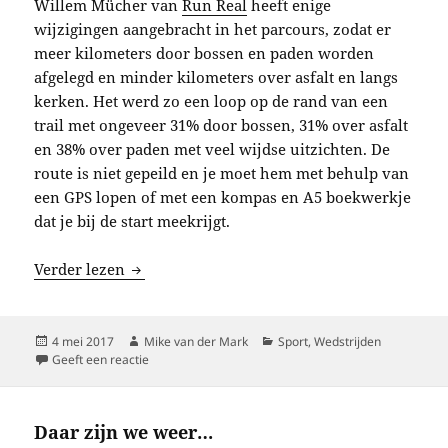
Willem Mücher van
Run Real
heeft enige
wijzigingen aangebracht in het parcours, zodat er
meer kilometers door bossen en paden worden
afgelegd en minder kilometers over asfalt en langs
kerken. Het werd zo een loop op de rand van een
trail met ongeveer 31% door bossen, 31% over asfalt
en 38% over paden met veel wijdse uitzichten. De
route is niet gepeild en je moet hem met behulp van
een GPS lopen of met een kompas en A5 boekwerkje
dat je bij de start meekrijgt.
Grensoverschrijdend
Verder lezen
Geplaatst
Auteur
Categorieën
4 mei 2017
Mike van der Mark
Sport
,
Wedstrijden
op
op Grensoverschrijdend
Geeft een reactie
Daar zijn we weer…