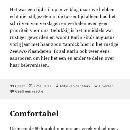
Het was een tijd stil op onze blog maar we hebben
echt niet stilgezeten in de tussentijd alleen had het
schrijven van verslagen en verhalen even geen
prioriteit voor ons. Gelukkig is het inmiddels wat
rustiger geworden en woont Karin sinds augustus
vorig jaar met haar zoon Yannick hier in het rustige
Zeeuws-Vlaanderen. Ik zal Karin ook weer eens
aansporen om hier het een en ander te delen over
haar belevenissen.
Format
Geplaatst
Auteur
Categorieën
Citaat
2 mei 2017
Mike van der Mark
Diversen
op
op Daar zijn we weer…
Geeft een reactie
Comfortabel
Gisteren de 80 loopkilometers per week volgelopen.