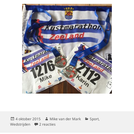
Geplaatst
Auteur
Categorieën
4 oktober 2015
Mike van der Mark
Sport
,
op
op Kustmarathon 2015 en vooruitkijken
Wedstrijden
2 reacties