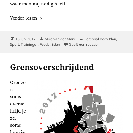
waar men mij nodig heeft.
Karin op weg naar Winschoten
Verder lezen
Geplaatst
Auteur
Categorieën
13 juni 2017
Mike van der Mark
Personal Body Plan
,
op
op Karin op weg naa
Sport
,
Trainingen
,
Wedstrijden
Geeft een reactie
Grensoverschrijdend
Grenze
n…
soms
oversc
hrijd je
ze,
soms
loop je