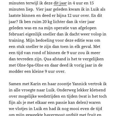
minuten terwijl ik deze
dit jaar
in 4 uur en 15
minuten liep. Vier jaar geleden kwam ik in Luik als
laatste binnen en deed er bijna 12 uur over. En dit
jaar? Ik ben ruim 20 kg lichter dan ik vier jaar
geleden was en na mijn operatie van afgelopen
februari eigenlijk sneller dan ik dacht weer volop in
training. Mijn bedoeling voor deze editie was om
een stuk sneller te zijn dan toen in elk geval. Met
een tijd van rond of binnen de 9 uur zou ik meer
dan tevreden zijn. Qua afstand is het te vergelijken
met Olne-Spa-Olne en daar deed ik vorig jaar in de
modder een kleine 9 uur over.
Samen met Karin en haar zoontje Yannick vertrok ik
in alle vroegte naar Luik. Onderweg lekker kletsend
over mogelijke wedstrijden en tijden (wat is het toch
fijn als je met elkaar een passie kan delen) waren
we vlotjes in Luik en had ik nog mooi even de tijd
om mijn geweekte havermout ontbijt met fruit en